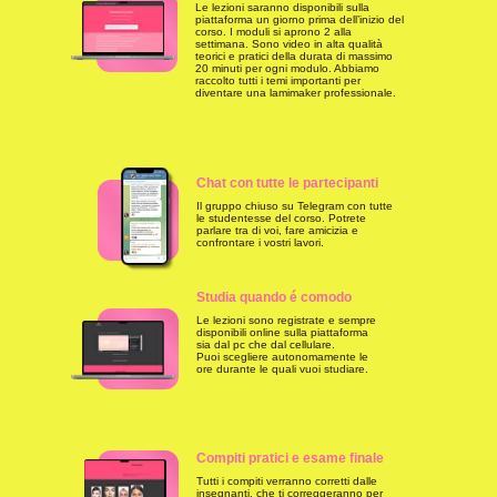
Le lezioni saranno disponibili sulla
piattaforma un giorno prima dell’inizio del
corso. I moduli si aprono 2 alla
settimana. Sono video in alta qualità
teorici e pratici della durata di massimo
20 minuti per ogni modulo. Abbiamo
raccolto tutti i temi importanti per
diventare una lamimaker professionale.
Chat con tutte le partecipanti
Il gruppo chiuso su Telegram con tutte
le studentesse del corso. Potrete
parlare tra di voi, fare amicizia e
confrontare i vostri lavori.
Studia quando é comodo
Le lezioni sono registrate e sempre
disponibili online sulla piattaforma
sia dal pc che dal cellulare.
Puoi scegliere autonomamente le
ore durante le quali vuoi studiare.
Compiti pratici e esame finale
Tutti i compiti verranno corretti dalle
insegnanti, che ti correggeranno per