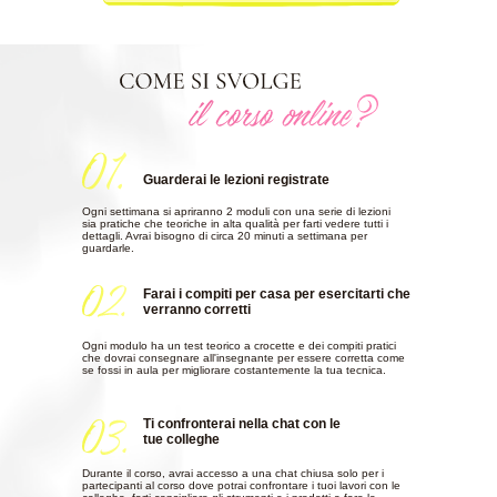
Guarderai le lezioni registrate
Ogni settimana si apriranno 2 moduli con una serie di lezioni
sia pratiche che teoriche in alta qualità per farti vedere tutti i
dettagli. Avrai bisogno di circa 20 minuti a settimana per
guardarle.
Farai i compiti per casa per esercitarti che
verranno corretti
Ogni modulo ha un test teorico a crocette e dei compiti pratici
che dovrai consegnare all'insegnante per essere corretta come
se fossi in aula per migliorare costantemente la tua tecnica.
Ti confronterai nella chat con le
tue colleghe
Durante il corso, avrai accesso a una chat chiusa solo per i
partecipanti al corso dove potrai confrontare i tuoi lavori con le