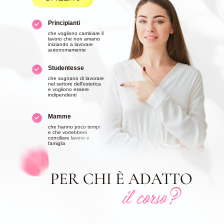
Principianti
che vogliono cambiare il
lavoro che non amano
iniziando a lavorare
autonomamente
Studentesse
che sognano di lavorare
nel settore dell'estetica
e vogliono essere
indipendenti
Mamme
che hanno poco tempo
e che vorrebbero
conciliare lavoro e
famiglia