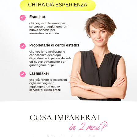
CHI HA GIÀ ESPERIENZA
Estetiste
che vogliono lavorare per
se stesse o aggiungere un
nuovo servizio per
aumentare le entrate
Proprietarie di centri estetici
che vogliono migliorare le
conoscenze dei propri
dipendenti o imparare da sole
un nuovo trattamento per
guadagnare di più
Lashmaker
che già fanno le extension
ciglia ma vogliono
aggiungere un nuovo
servizio al listino prezzi