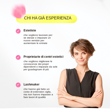
CHI HA GIÀ ESPERIENZA
Estetiste
che vogliono lavorare per
se stesse o imparare un
nuovo servizio per
aumentare le entrate
Proprietarie di centri estetici
che vogliono migliorare le
conoscenze dei propri
dipendenti o imparare da sole
per guadagnare di più
Lashmaker
che hanno già fatto un
corso di extension ciglia,
ma non hanno imparato a
fare lavori di qualità