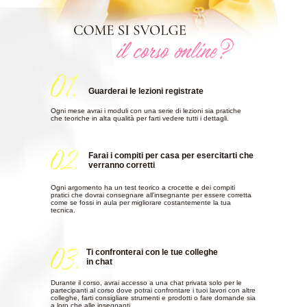
Guarderai le lezioni registrate
Ogni mese avrai i moduli con una serie di lezioni sia pratiche
che teoriche in alta qualità per farti vedere tutti i dettagli.
Farai i compiti per casa per esercitarti che
verranno corretti
Ogni argomento ha un test teorico a crocette e dei compiti
pratici che dovrai consegnare all'insegnante per essere corretta
come se fossi in aula per migliorare costantemente la tua
tecnica.
Ti confronterai con le tue colleghe
in chat
Durante il corso, avrai accesso a una chat privata solo per le
partecipanti al corso dove potrai confrontare i tuoi lavori con altre
colleghe, farti consigliare strumenti e prodotti o fare domande sia
a loro che alle insegnanti.