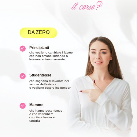
DA ZERO
Principianti
che vogliono cambiare il lavoro
che non amano iniziando a
lavorare autonomamente
Studentesse
che sognano di lavorare nel
settore dell'estetica
e vogliono essere indipendenti
Mamme
che hanno poco tempo
e che vorrebbero
conciliare lavoro e
famiglia