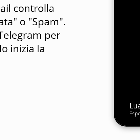
ail controlla
rata" o "Spam".
o Telegram per
 inizia la
Lu
Espe
Luana 
Esperta di