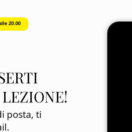
lle 20.00
SERTI
 LEZIONE!
i posta, ti
il.